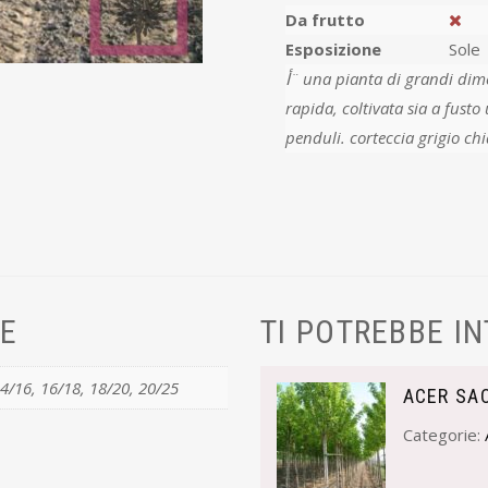
Da frutto
Esposizione
Sole
أ¨ una pianta di grandi dimensioni, raggiunge i 30 m di altezza, a crescita
rapida, coltivata sia a fusto unico che a piأ¹ fusti. c
penduli. corteccia grigio chia
VE
TI POTREBBE I
14/16, 16/18, 18/20, 20/25
ACER SA
Categorie: