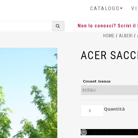
CATALOGO
V
HOME
/
ALBERI
/
ACER SACC
Circonf. tronco
Quantità
Aggiungi alla lista dei 