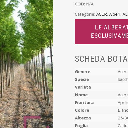
COD:
N/A
Categorie:
ACER
,
Alberi
,
AL
LE ALBERAT
ESCLUSIVAM
SCHEDA BOTA
Genere
Acer
Specie
Sacc
Varieta
Nome
Acero
Fioritura
April
Colore
Bian
Altezza
25/3
Foglia
Cadu