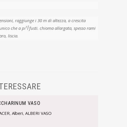
hioma allargata, spesso rami
ro, liscia.
NTERESSARE
CCHARINUM VASO
ACER
,
Alberi
,
ALBERI VASO