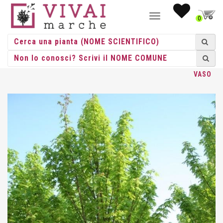
NAVIGAZIONE
0
TOGGLE
HOME
/
ALBERI
/
ALBERI VASO
/
ACER
/ ACER SACCHARINUM
VASO