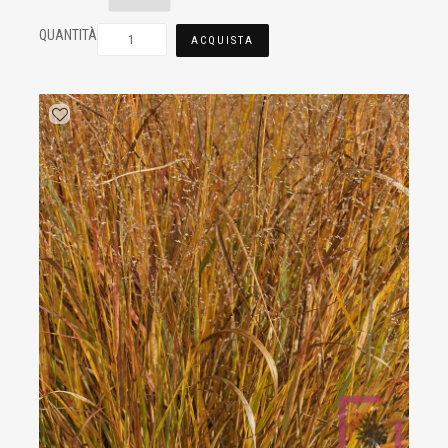
QUANTITÀ
ACQUISTA