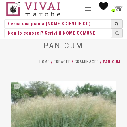
NAVIGAZIONE
0
TOGGLE
PANICUM
HOME
/
ERBACEE
/
GRAMINACEE
/ PANICUM