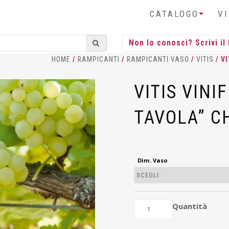
CATALOGO
V
HOME
/
RAMPICANTI
/
RAMPICANTI VASO
/
VITIS
/ V
VITIS VINI
TAVOLA” C
Dim. Vaso
Quantità