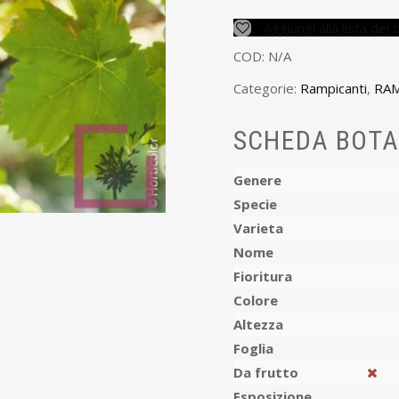
Aggiungi alla lista dei 
COD:
N/A
Categorie:
Rampicanti
,
RAM
SCHEDA BOTA
Genere
Specie
Varieta
Nome
Fioritura
Colore
Altezza
Foglia
Da frutto
Esposizione