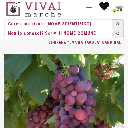
NAVIGAZIONE
0
TOGGLE
HOME
/
RAMPICANTI
/
RAMPICANTI VASO
/
VITIS
/ VITIS
VINIFERA “UVA DA TAVOLA” CARDINAL