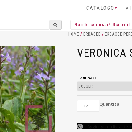
CATALOGO
V
HOME
/
ERBACEE
/
ERBACEE PER
VERONICA 
Dim. Vaso
Quantità
Aggiungi alla lista dei 