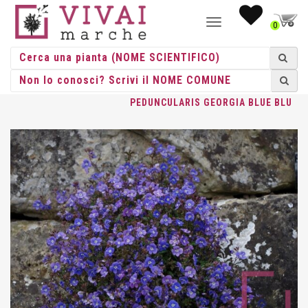
NAVIGAZIONE
0
TOGGLE
HOME
/
ERBACEE
/
ERBACEE PERENNI
/
VERONICA
/ VERONICA
PEDUNCULARIS GEORGIA BLUE BLU