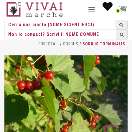
NAVIGAZIONE
0
TOGGLE
HOME
/
GIOVANI PIANTE
/
PIANTE
FORESTALI
/
SORBUS
/ SORBUS TORMINALIS