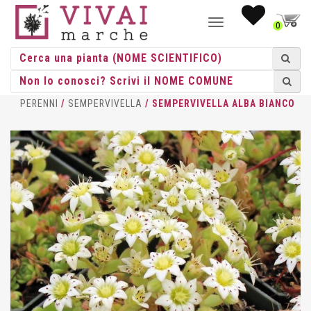
NAVIGAZIONE
0
TOGGLE
HOME
/
ERBACEE
/
ERBACEE
PERENNI
/
SEMPERVIVELLA
/ SEMPERVIVELLA ALBA BIANCO