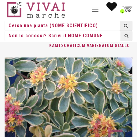
NAVIGAZIONE
0
TOGGLE
HOME
/
ERBACEE
/
ERBACEE PERENNI
/
SEDUM
/ SEDUM
KAMTSCHATICUM VARIEGATUM GIALLO