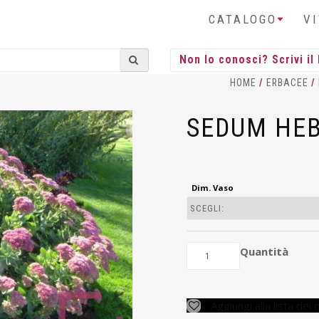
CATALOGO
V
HOME
/
ERBACEE
/
SEDUM HE
Dim. Vaso
Quantità
Aggiungi alla lista dei 