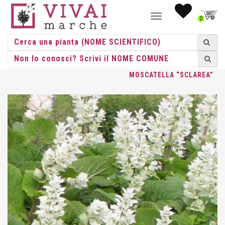
NAVIGAZIONE
0
TOGGLE
HOME
/
AROMATICHE
/
AROMATICHE VASO
/
SALVIA
/ SALVIA
MOSCATELLA “SCLAREA”