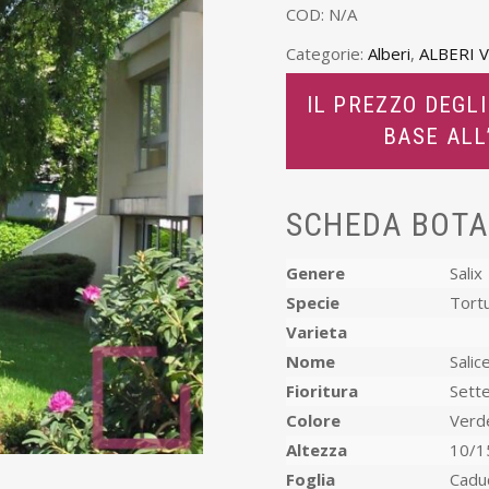
COD:
N/A
Categorie:
Alberi
,
ALBERI 
IL PREZZO DEGLI
BASE AL
SCHEDA BOTA
Genere
Salix
Specie
Tort
Varieta
Nome
Salic
Fioritura
Sett
Colore
Verd
Altezza
10/1
Foglia
Cadu