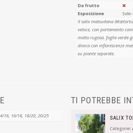
Da frutto
Esposizione
Sole
Il salix matsudana â€œtortuosaâ€‌ أ¨ un albero di medie dimensi
veloce, con portamento conic
molto rugosa. foglie verde-g
dioica con infiorescenze masc
su piante separate.
VE
TI POTREBBE I
14/16, 16/18, 18/20, 20/25
SALIX T
Categorie: