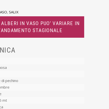
VASO
,
SALIX
 ALBERI IN VASO PUO’ VARIARE IN
L’ANDAMENTO STAGIONALE
NICA
uosa
e di pechino
embre
e
5 mt
ca