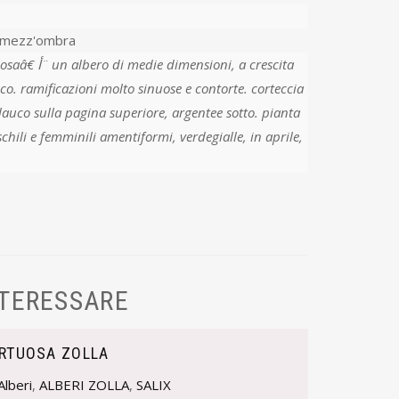
-mezz'ombra
oni, a crescita
o. ramificazioni molto sinuose e contorte. corteccia
lauco sulla pagina superiore, argentee sotto. pianta
hili e femminili amentiformi, verdegialle, in aprile,
NTERESSARE
ORTUOSA ZOLLA
Alberi
,
ALBERI ZOLLA
,
SALIX