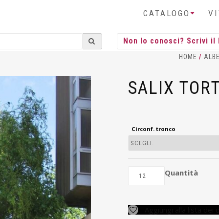
CATALOGO
V
HOME
/
ALBE
SALIX TOR
Circonf. tronco
Quantità
Aggiungi alla lista dei 