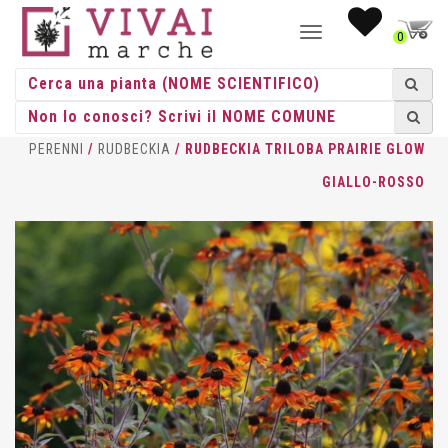
NAVIGAZIONE
0
TOGGLE
HOME
/
ERBACEE
/
ERBACEE
PERENNI
/
RUDBECKIA
/ RUDBECKIA TRILOBA PRAIRIE GLOW
GIALLO-ROSSO