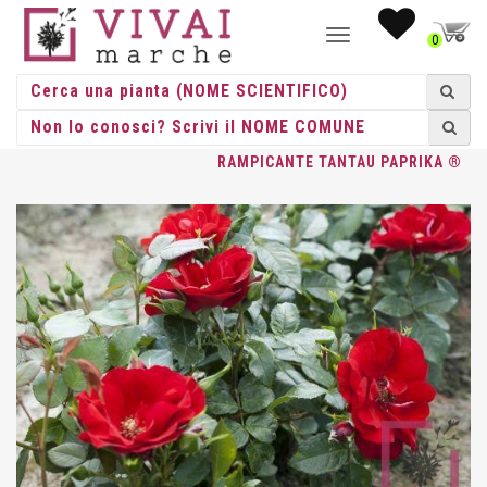
NAVIGAZIONE
0
TOGGLE
HOME
/
ROSE
/
ROSE RAMPICANTI
/
TANTAU
/ ROSA
RAMPICANTE TANTAU PAPRIKA ®