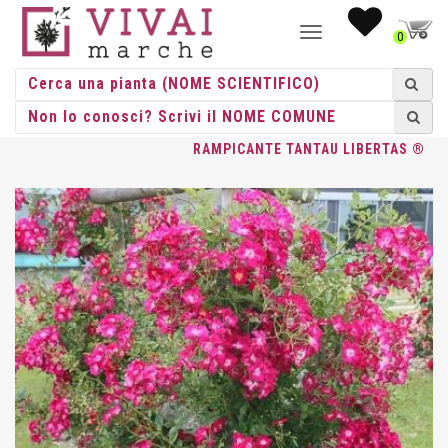
NAVIGAZIONE
0
TOGGLE
HOME
/
ROSE
/
ROSE RAMPICANTI
/
TANTAU
/ ROSA
RAMPICANTE TANTAU LIBERTAS ®