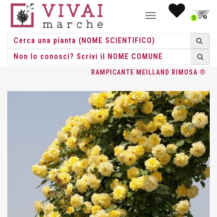
NAVIGAZIONE
0
TOGGLE
HOME
/
ROSE
/
ROSE RAMPICANTI
/
MEILLAND
/ ROSA
RAMPICANTE MEILLAND RIMOSA ®