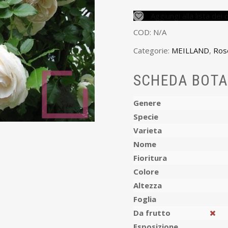
Aggiungi alla lista dei 
COD:
N/A
Categorie:
MEILLAND
,
Ros
SCHEDA BOTA
Genere
Specie
Varieta
Nome
Fioritura
Colore
Altezza
Foglia
Da frutto
Esposizione