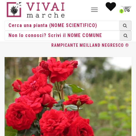
NAVIGAZIONE
0
TOGGLE
HOME
/
ROSE
/
ROSE RAMPICANTI
/
MEILLAND
/ ROSA
RAMPICANTE MEILLAND NEGRESCO ®