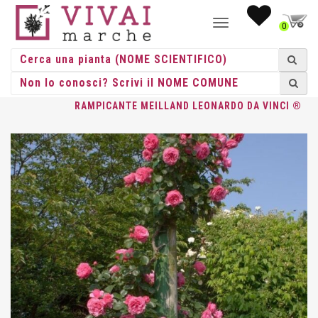
NAVIGAZIONE
0
TOGGLE
HOME
/
ROSE
/
ROSE RAMPICANTI
/
MEILLAND
/ ROSA
RAMPICANTE MEILLAND LEONARDO DA VINCI ®