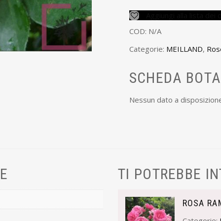
Aggiungi alla lista dei 
COD:
N/A
Categorie:
MEILLAND
,
Ros
SCHEDA BOTA
Nessun dato a disposizion
VE
TI POTREBBE I
ROSA RA
Categorie: