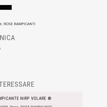
desideri
e
,
ROSE RAMPICANTI
NICA
e
NTERESSARE
MPICANTE NIRP VOLARE ®
NIRP
,
Rose
,
ROSE RAMPICANTI