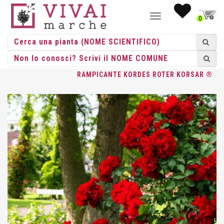
NAVIGAZIONE
0
TOGGLE
HOME
/
ROSE
/
ROSE RAMPICANTI
/
KORDES
/ ROSA
RAMPICANTE KORDES ROTER KORSAR ®