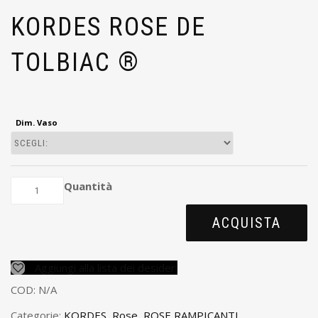
KORDES ROSE DE
TOLBIAC ®
Dim. Vaso
Quantità
ACQUISTA
Aggiungi alla lista dei desideri
COD:
N/A
Categorie:
KORDES
,
Rose
,
ROSE RAMPICANTI