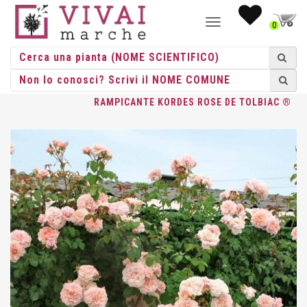
NAVIGAZIONE
0
TOGGLE
HOME
/
ROSE
/
ROSE RAMPICANTI
/
KORDES
/ ROSA
RAMPICANTE KORDES ROSE DE TOLBIAC ®