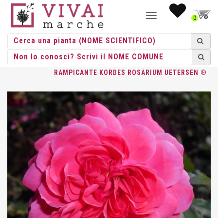
NAVIGAZIONE
0
TOGGLE
HOME
/
ROSE
/
ROSE RAMPICANTI
/
KORDES
/ ROSA
RAMPICANTE KORDES ROSARIUM UETERSEN ®