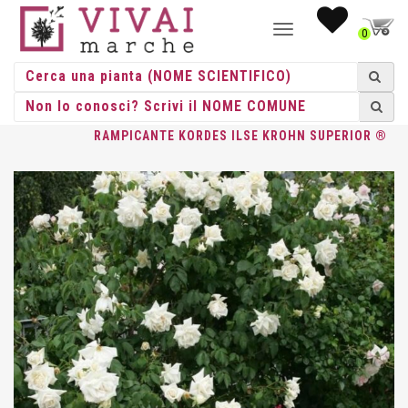
NAVIGAZIONE
0
TOGGLE
HOME
/
ROSE
/
ROSE RAMPICANTI
/
KORDES
/ ROSA
RAMPICANTE KORDES ILSE KROHN SUPERIOR ®