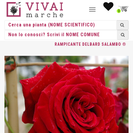
NAVIGAZIONE
0
TOGGLE
HOME
/
ROSE
/
ROSE RAMPICANTI
/
DELBARD
/ ROSA
RAMPICANTE DELBARD SALAMBO ®