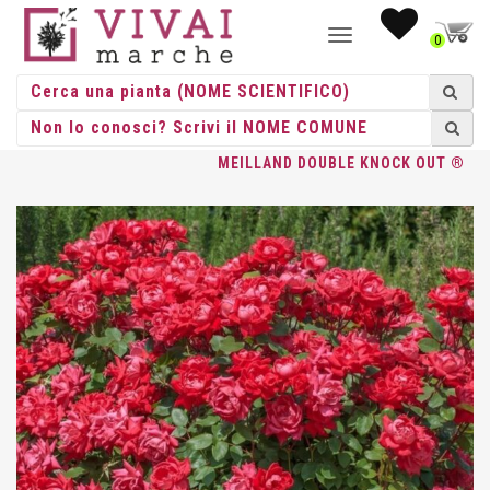
NAVIGAZIONE
0
TOGGLE
HOME
/
ROSE
/
PAESAGGISTICHE
/
MEILLAND
/ ROSA PAES.
MEILLAND DOUBLE KNOCK OUT ®