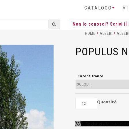
CATALOGO
V
HOME
/
ALBERI
/
ALBER
POPULUS N
Circonf. tronco
Quantità
Aggiungi alla lista dei 