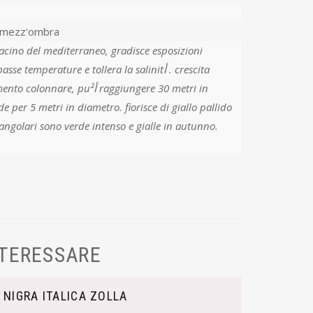
-mezz'ombra
acino del mediterraneo, gradisce esposizioni
 temperature e tollera la salinitأ . crescita
 puأ² raggiungere 30 metri in
e per 5 metri in diametro. fiorisce di giallo pallido
riangolari sono verde intenso e gialle in autunno.
NTERESSARE
NIGRA ITALICA ZOLLA