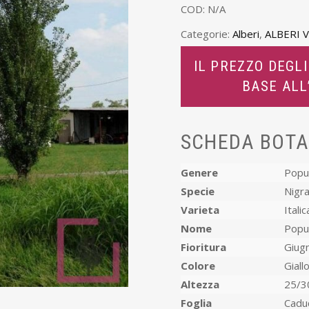
COD:
N/A
Categorie:
Alberi
,
ALBERI 
IL PREZZO DEGLI
BASE AL
SCHEDA BOTA
Genere
Popu
Specie
Nigr
Varieta
Italic
Nome
Popul
Fioritura
Giug
Colore
Giall
Altezza
25/3
Foglia
Cadu