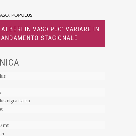
VASO
,
POPULUS
 ALBERI IN VASO PUO’ VARIARE IN
L’ANDAMENTO STAGIONALE
NICA
lus
a
a
us nigra italica
no
o
0 mt
ca