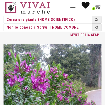
NAVIGAZIONE
0
TOGGLE
HOME
/
CESPUGLI
/
CESPUGLI VASO
/
POLYGALA
/ POLYGALA
MYRTIFOLIA CESP.