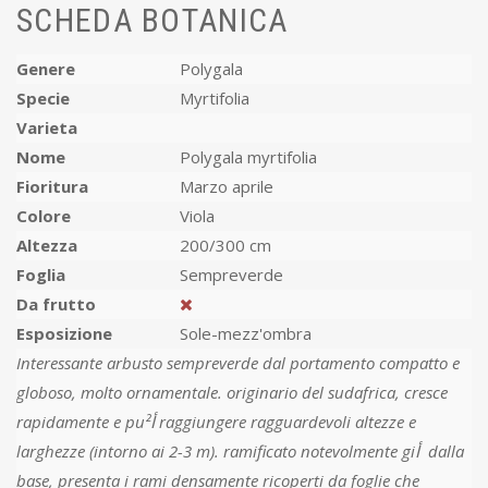
SCHEDA BOTANICA
Genere
Polygala
Specie
Myrtifolia
Varieta
Nome
Polygala myrtifolia
Fioritura
Marzo aprile
Colore
Viola
Altezza
200/300 cm
Foglia
Sempreverde
Da frutto
Esposizione
Sole-mezz'ombra
Interessante arbusto sempreverde dal portamento compatto e
globoso, molto ornamentale. originario del sudafrica, cresce
rapidamente e puأ² raggiungere ragguardevoli altezze e
larghezze (intorno ai 2-3 m). ramificato notevolmente giأ dalla
base, presenta i rami densamente ricoperti da foglie che