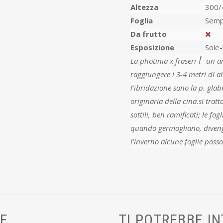
Altezza
300/
Foglia
Semp
Da frutto
Esposizione
Sole
La photinia x fraseri أ¨ un arbusto, o piccolo albero, sempreverde, che puأ²
raggiungere i 3-4 metri di alt
l'ibridazione sono la p. glab
originaria della cina.si trat
sottili, ben ramificati; le fo
quando germogliano, diveng
l'inverno alcune foglie pos
VE
TI POTREBBE I