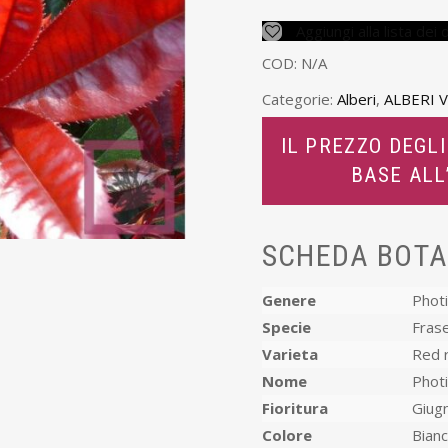
Aggiungi alla lista dei 
COD:
N/A
Categorie:
Alberi
,
ALBERI 
IL PREZZO DEGLI
BASE AL
SCHEDA BOTA
Genere
Photi
Specie
Frase
Varieta
Red 
Nome
Photi
Fioritura
Giugn
Colore
Bian