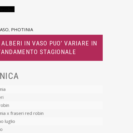
desideri
VASO
,
PHOTINIA
 ALBERI IN VASO PUO’ VARIARE IN
L’ANDAMENTO STAGIONALE
NICA
nia
ri
robin
nia x fraseri red robin
o luglio
co