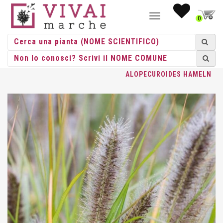
NAVIGAZIONE
0
TOGGLE
HOME
/
ERBACEE
/
GRAMINACEE
/
PENNISETUM
/ PENNISETUM
ALOPECUROIDES HAMELN