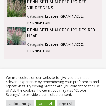
PENNISETUM ALOPECUROIDES
VIRIDESCENS
Categorie:
Erbacee
,
GRAMINACEE
,
PENNISETUM
PENNISETUM ALOPECUROIDES RED
HEAD
Categorie:
Erbacee
,
GRAMINACEE
,
PENNISETUM
We use cookies on our website to give you the most
relevant experience by remembering your preferences and
repeat visits. By clicking “Accept All”, you consent to the use
of ALL the cookies. However, you may visit "Cookie
Settings" to provide a controlled consent.
© VIVAI MARCHE BY ANDREA GOSTOLI P.IVA 02074150414 |
Cookie Settings
Accept All
Reject All
PRIVACY POLICY