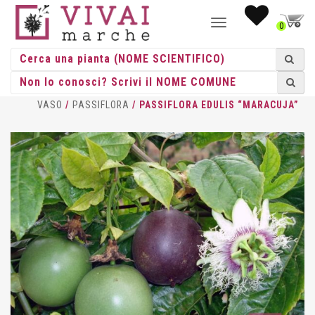
NAVIGAZIONE
0
TOGGLE
HOME
/
RAMPICANTI
/
RAMPICANTI
VASO
/
PASSIFLORA
/ PASSIFLORA EDULIS “MARACUJA”