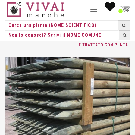
NAVIGAZIONE
0
TOGGLE
HOME
/
MATERIALI
/
PALI
/
PALO-PINO
/ PALO-PINO TORNITO
E TRATTATO CON PUNTA