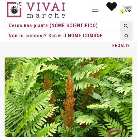
NAVIGAZIONE
0
TOGGLE
HOME
/
ERBACEE
/
FELCI RUSTICHE
/
OSMUNDA
/ OSMUNDA
REGALIS