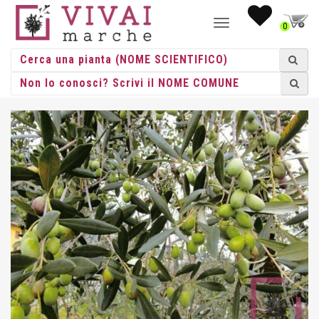
NAVIGAZIONE
0
TOGGLE
HOME
/
ALBERI
/
ALBERI VASO
/
OLIVO
/ OLIVO IN VASO