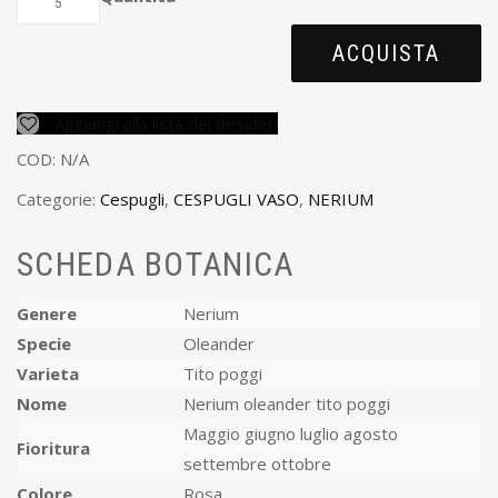
ACQUISTA
Aggiungi alla lista dei desideri
COD:
N/A
Categorie:
Cespugli
,
CESPUGLI VASO
,
NERIUM
SCHEDA BOTANICA
Genere
Nerium
Specie
Oleander
Varieta
Tito poggi
Nome
Nerium oleander tito poggi
Maggio giugno luglio agosto
Fioritura
settembre ottobre
Colore
Rosa