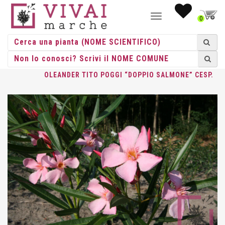
NAVIGAZIONE
0
TOGGLE
HOME
/
CESPUGLI
/
CESPUGLI VASO
/
NERIUM
/ NERIUM
OLEANDER TITO POGGI “DOPPIO SALMONE” CESP.