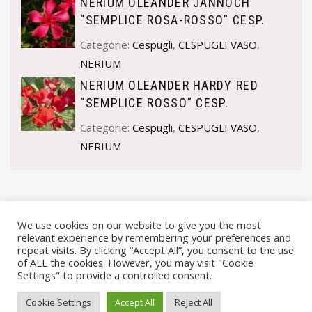
NERIUM OLEANDER JANNOCH
“SEMPLICE ROSA-ROSSO” CESP.
Categorie:
Cespugli
,
CESPUGLI VASO
,
NERIUM
NERIUM OLEANDER HARDY RED
“SEMPLICE ROSSO” CESP.
Categorie:
Cespugli
,
CESPUGLI VASO
,
NERIUM
We use cookies on our website to give you the most
relevant experience by remembering your preferences and
repeat visits. By clicking “Accept All”, you consent to the use
of ALL the cookies. However, you may visit "Cookie
Settings" to provide a controlled consent.
© VIVAI MARCHE BY ANDREA GOSTOLI P.IVA 02074150414 |
Cookie Settings
Accept All
Reject All
PRIVACY POLICY