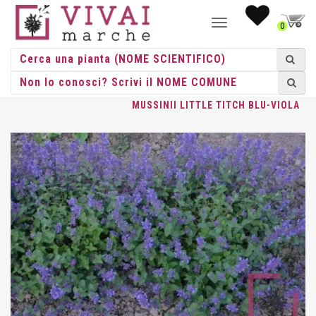
NAVIGAZIONE
0
TOGGLE
HOME
/
ERBACEE
/
ERBACEE PERENNI
/
NEPETA
/ NEPETA
MUSSINII LITTLE TITCH BLU-VIOLA