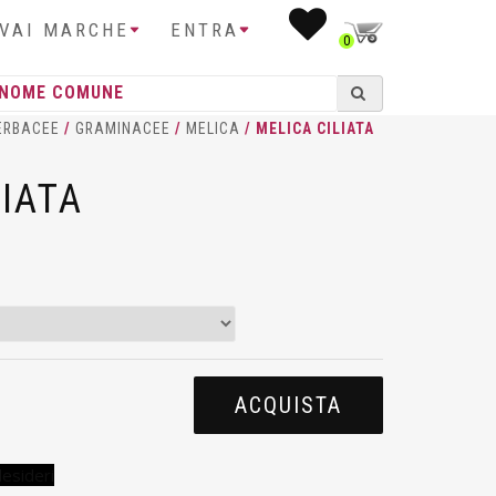
IVAI MARCHE
ENTRA
0
ERBACEE
/
GRAMINACEE
/
MELICA
/ MELICA CILIATA
LIATA
ACQUISTA
desideri