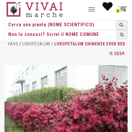
NAVIGAZIONE
0
TOGGLE
HOME
/
CESPUGLI
/
CESPUGLI
VASO
/
LOROPETALUM
/ LOROPETALUM CHINENSE EVER RED
® CESP.