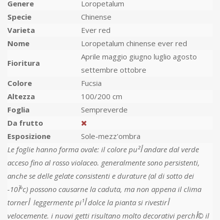
Genere
Loropetalum
Specie
Chinense
Varieta
Ever red
Nome
Loropetalum chinense ever red
Aprile maggio giugno luglio agosto
Fioritura
settembre ottobre
Colore
Fucsia
Altezza
100/200 cm
Foglia
Sempreverde
Da frutto
Esposizione
Sole-mezz'ombra
Le foglie hanno forma ovale: il colore puأ² andare dal verde
acceso fino al rosso violaceo. generalmente sono persistenti,
anche se delle gelate consistenti e durature (al di sotto dei
-10آ°c) possono causarne la caduta, ma non appena il clima
tornerأ leggermente piأ¹ dolce la pianta si rivestirأ
velocemente. i nuovi getti risultano molto decorativi perchأ© il