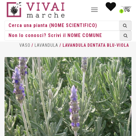
NAVIGAZIONE
0
TOGGLE
HOME
/
AROMATICHE
/
AROMATICHE
VASO
/
LAVANDULA
/ LAVANDULA DENTATA BLU-VIOLA