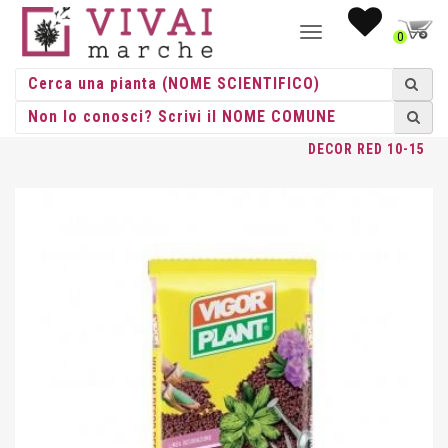
NAVIGAZIONE
0
TOGGLE
HOME
/
MATERIALI
/
PIETRE
/
LAPILLO
/ LAPILLO VULCAN
DECOR RED 10-15