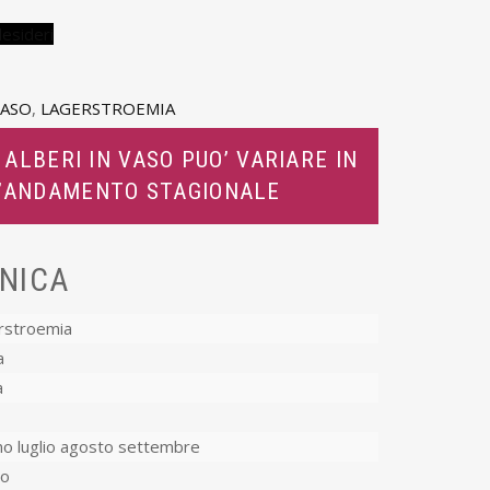
desideri
VASO
,
LAGERSTROEMIA
 ALBERI IN VASO PUO’ VARIARE IN
L’ANDAMENTO STAGIONALE
NICA
rstroemia
a
a
no luglio agosto settembre
co