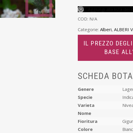
Aggiungi alla lista dei 
COD:
N/A
Categorie:
Alberi
,
ALBERI 
IL PREZZO DEGLI
BASE AL
SCHEDA BOTA
Genere
Lage
Specie
Indic
Varieta
Nive
Nome
Fioritura
Gigu
Colore
Bian