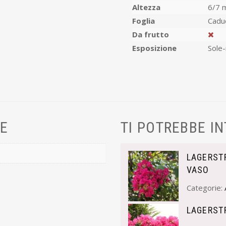
Altezza
6/7 
Foglia
Cadu
Da frutto
Esposizione
Sole
VE
TI POTREBBE I
LAGERSTR
VASO
Categorie:
LAGERSTR