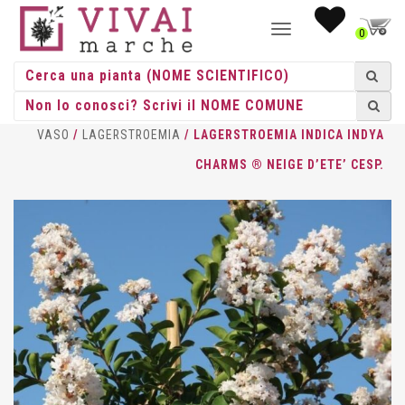
NAVIGAZIONE
0
TOGGLE
HOME
/
CESPUGLI
/
CESPUGLI
VASO
/
LAGERSTROEMIA
/ LAGERSTROEMIA INDICA INDYA
CHARMS ® NEIGE D’ETE’ CESP.