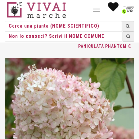
NAVIGAZIONE
0
TOGGLE
HOME
/
ACIDOFILE
/
HYDRANGEE
/
HYDRANGEA
/ HYDRANGEA
PANICULATA PHANTOM ®