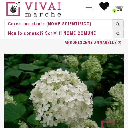
NAVIGAZIONE
0
TOGGLE
HOME
/
ACIDOFILE
/
HYDRANGEE
/
HYDRANGEA
/ HYDRANGEA
ARBORESCENS ANNABELLE ®