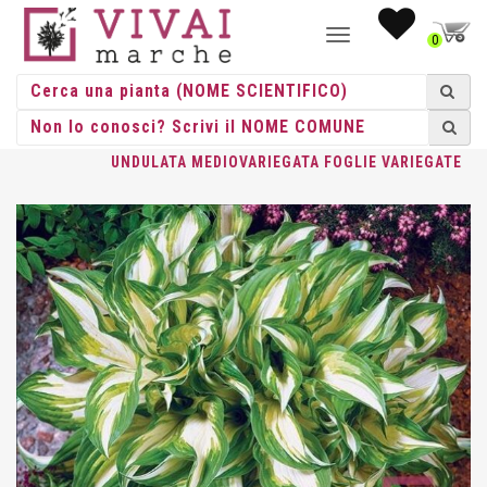
NAVIGAZIONE
0
TOGGLE
HOME
/
ERBACEE
/
ERBACEE PERENNI
/
HOSTA
/ HOSTA
UNDULATA MEDIOVARIEGATA FOGLIE VARIEGATE