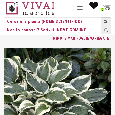
NAVIGAZIONE
0
TOGGLE
HOME
/
ERBACEE
/
ERBACEE PERENNI
/
HOSTA
/ HOSTA
MINUTE MAN FOGLIE VARIEGATE