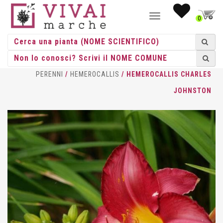
NAVIGAZIONE
0
TOGGLE
HOME
/
ERBACEE
/
ERBACEE
PERENNI
/
HEMEROCALLIS
/ HEMEROCALLIS CHARLES
JOHNSTON