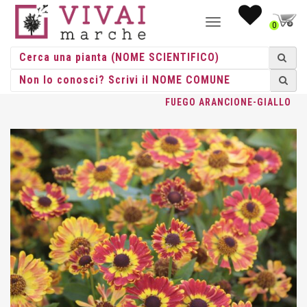
NAVIGAZIONE
0
TOGGLE
HOME
/
ERBACEE
/
ERBACEE PERENNI
/
HELENIUM
/ HELENIUM
FUEGO ARANCIONE-GIALLO