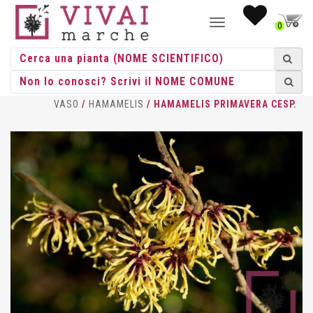
NAVIGAZIONE
0
TOGGLE
HOME
/
CESPUGLI
/
CESPUGLI
VASO
/
HAMAMELIS
/ HAMAMELIS PRIMAVERA CESP.